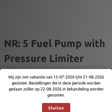
NR: 5 Fuel Pump with
Pressure Limiter
€
62,50
Wij zijn ivm vakantie van 15-07-2026 t/m 21-08-2026
gesloten. Bestellingen die in deze periode worden
Wij zijn ivm vakantie van 15-07-2026 t/m 21-08-
N
Voeg toe aan winkelmand
gedaan zullen op 22-08-2026 in behandeling worden
2026 gesloten. Bestellingen die in deze periode
R
genomen.
worden gedaan zullen op 22-08-2026 in
:
behandeling worden genomen.
Negeren
5
Artikelnummer:
DE-DM-0506097
Categorie:
Sluiten
F
CARBURATEUR + LUCHTFILTER