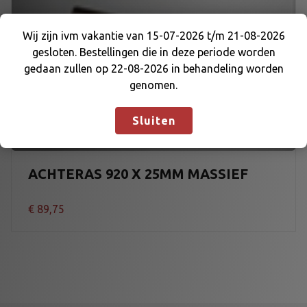
Wij zijn ivm vakantie van 15-07-2026 t/m 21-08-2026
gesloten. Bestellingen die in deze periode worden
Wij zijn ivm vakantie van 15-07-2026 t/m 21-08-
gedaan zullen op 22-08-2026 in behandeling worden
2026 gesloten. Bestellingen die in deze periode
genomen.
worden gedaan zullen op 22-08-2026 in
behandeling worden genomen.
Negeren
Sluiten
ACHTERAS 920 X 25MM MASSIEF
€
89,75