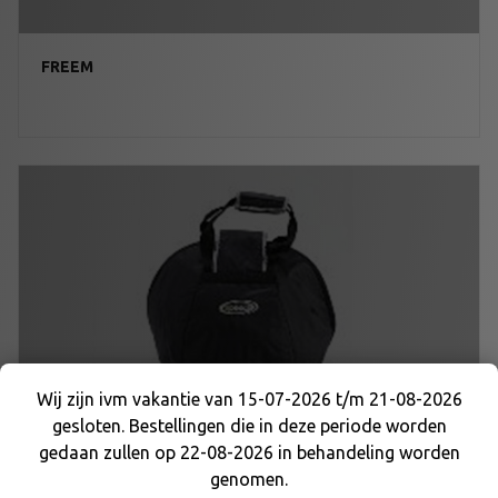
FREEM
Wij zijn ivm vakantie van 15-07-2026 t/m 21-08-2026
HELMTASSEN
gesloten. Bestellingen die in deze periode worden
Wij zijn ivm vakantie van 15-07-2026 t/m 21-08-
gedaan zullen op 22-08-2026 in behandeling worden
2026 gesloten. Bestellingen die in deze periode
genomen.
worden gedaan zullen op 22-08-2026 in