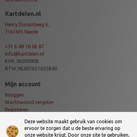
Kartdelen.nl
Henry Dunantweg 6,
7161WS Neede
+31 6 48 18 06 87
info@kartdelen.nl
KVK: 06090908
BTW: NL001651655B40
Mijn account
Inloggen
Wachtwoord vergeten
Registeren
Deze website maakt gebruik van cookies om
Voorwaarden
ervoor te zorgen dat u de beste ervaring op
onze website krijgt. Door onze site te gebruiken,
Algemene voorwaarden