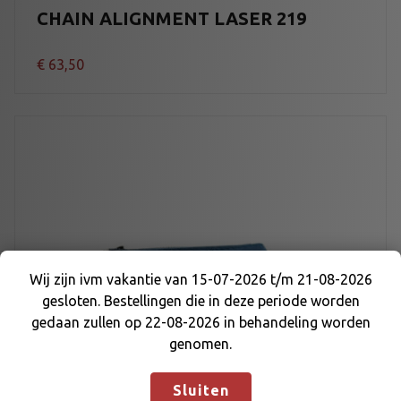
CHAIN ALIGNMENT LASER 219
€
63,50
Wij zijn ivm vakantie van 15-07-2026 t/m 21-08-2026
gesloten. Bestellingen die in deze periode worden
Wij zijn ivm vakantie van 15-07-2026 t/m 21-08-
gedaan zullen op 22-08-2026 in behandeling worden
2026 gesloten. Bestellingen die in deze periode
genomen.
worden gedaan zullen op 22-08-2026 in
behandeling worden genomen.
Negeren
Sluiten