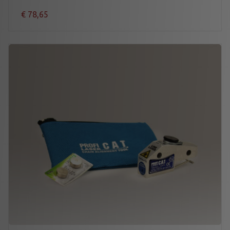
€
78,65