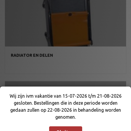
RADIATOR EN DELEN
Wij zijn ivm vakantie van 15-07-2026 t/m 21-08-2026
gesloten. Bestellingen die in deze periode worden
Wij zijn ivm vakantie van 15-07-2026 t/m 21-08-
gedaan zullen op 22-08-2026 in behandeling worden
2026 gesloten. Bestellingen die in deze periode
genomen.
worden gedaan zullen op 22-08-2026 in
behandeling worden genomen.
Negeren