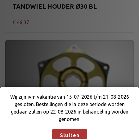
TANDWIEL HOUDER Ø30 BL
€
46,37
Wij zijn ivm vakantie van 15-07-2026 t/m 21-08-2026
gesloten. Bestellingen die in deze periode worden
Wij zijn ivm vakantie van 15-07-2026 t/m 21-08-
gedaan zullen op 22-08-2026 in behandeling worden
2026 gesloten. Bestellingen die in deze periode
genomen.
worden gedaan zullen op 22-08-2026 in
behandeling worden genomen.
Negeren
Sluiten