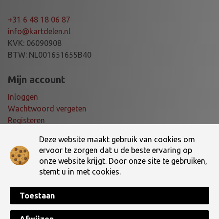
+31 6 48 18 06 87
info@kartdelen.nl
KVK: 06090908
BTW: NL001651655B40
Mijn account
Inloggen
Wachtwoord vergeten
Registeren
Deze website maakt gebruik van cookies om
Voorwaarden
ervoor te zorgen dat u de beste ervaring op
onze website krijgt. Door onze site te gebruiken,
Algemene voorwaarden
stemt u in met cookies.
Verzending- en retourbeleid
Toestaan
Made with ♥ by
TotalWebCreations
Copyright © 2026 Dé online kartshop van Nederland! | Kartdelen.nl. All