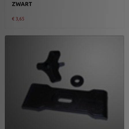
ZWART
€
3,65