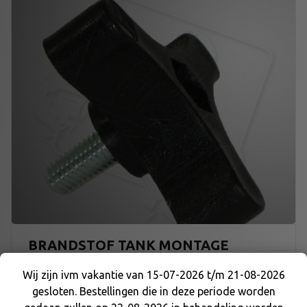
BRANDSTOF TANK MONTAGE
SCHROEF
Wij zijn ivm vakantie van 15-07-2026 t/m 21-08-2026
gesloten. Bestellingen die in deze periode worden
Wij zijn ivm vakantie van 15-07-2026 t/m 21-08-
€
1,50