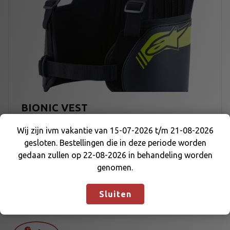
BIONIC VEST
Wij zijn ivm vakantie van 15-07-2026 t/m 21-08-2026
P
€
144,25
-
€
152,95
gesloten. Bestellingen die in deze periode worden
Wij zijn ivm vakantie van 15-07-2026 t/m 21-08-
r
gedaan zullen op 22-08-2026 in behandeling worden
2026 gesloten. Bestellingen die in deze periode
i
genomen.
worden gedaan zullen op 22-08-2026 in
j
behandeling worden genomen.
Negeren
s
Sluiten
k
l
a