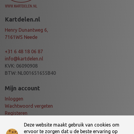
Kartdelen.nl
Henry Dunantweg 6,
7161WS Neede
+31 6 48 18 06 87
info@kartdelen.nl
KVK: 06090908
BTW: NL001651655B40
Mijn account
Inloggen
Wachtwoord vergeten
Registeren
Deze website maakt gebruik van cookies om
Voorwaarden
ervoor te zorgen dat u de beste ervaring op