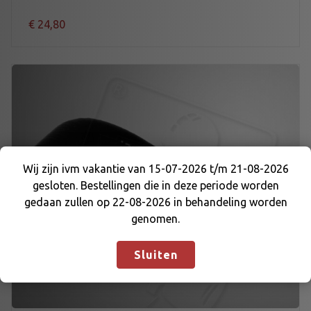
€
24,80
Wij zijn ivm vakantie van 15-07-2026 t/m 21-08-2026
gesloten. Bestellingen die in deze periode worden
Wij zijn ivm vakantie van 15-07-2026 t/m 21-08-
gedaan zullen op 22-08-2026 in behandeling worden
2026 gesloten. Bestellingen die in deze periode
genomen.
worden gedaan zullen op 22-08-2026 in
behandeling worden genomen.
Negeren
Sluiten