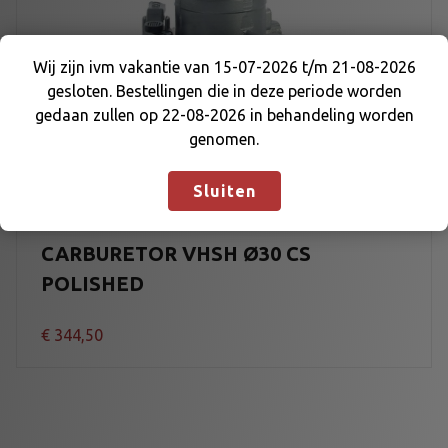
Wij zijn ivm vakantie van 15-07-2026 t/m 21-08-2026
gesloten. Bestellingen die in deze periode worden
Wij zijn ivm vakantie van 15-07-2026 t/m 21-08-
gedaan zullen op 22-08-2026 in behandeling worden
2026 gesloten. Bestellingen die in deze periode
genomen.
worden gedaan zullen op 22-08-2026 in
behandeling worden genomen.
Negeren
Sluiten
CARBURETOR VHSH Ø30 CS
POLISHED
€
344,50