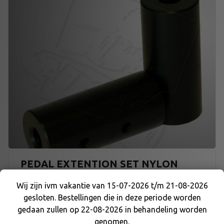
PEDAL EXTENTION SET NYLON
Wij zijn ivm vakantie van 15-07-2026 t/m 21-08-2026
€
16,78
gesloten. Bestellingen die in deze periode worden
Wij zijn ivm vakantie van 15-07-2026 t/m 21-08-
gedaan zullen op 22-08-2026 in behandeling worden
2026 gesloten. Bestellingen die in deze periode
genomen.