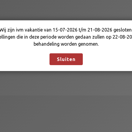
Wij zijn ivm vakantie van 15-07-2026 t/m 21-08-2026 gesloten
Wij zijn ivm vakantie van 15-07-2026 t/m 21-08-2026
ellingen die in deze periode worden gedaan zullen op 22-08-20
gesloten. Bestellingen die in deze periode worden gedaan
behandeling worden genomen.
zullen op 22-08-2026 in behandeling worden genomen.
Negeren
Sluiten