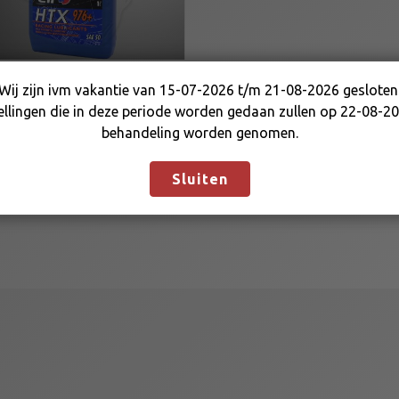
Wij zijn ivm vakantie van 15-07-2026 t/m 21-08-2026 gesloten
LF OIL HTX 976+
Wij zijn ivm vakantie van 15-07-2026 t/m 21-08-2026
ellingen die in deze periode worden gedaan zullen op 22-08-20
IK/12)
gesloten. Bestellingen die in deze periode worden gedaan
behandeling worden genomen.
zullen op 22-08-2026 in behandeling worden genomen.
2,95
Negeren
Sluiten