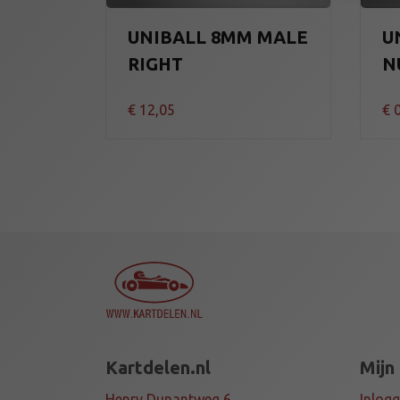
UNIBALL 8MM MALE
U
RIGHT
N
€
12,05
€
0
Kartdelen.nl
Mijn
Henry Dunantweg 6,
Inlog