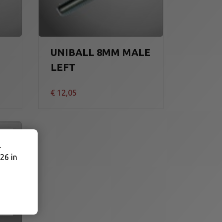
UNIBALL 8MM MALE
LEFT
€
12,05
.
26 in