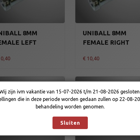
NIBALL 8MM
UNIBALL 8MM
EMALE LEFT
FEMALE RIGHT
0,40
€
10,40
Wij zijn ivm vakantie van 15-07-2026 t/m 21-08-2026 gesloten
Wij zijn ivm vakantie van 15-07-2026 t/m 21-08-2026
ellingen die in deze periode worden gedaan zullen op 22-08-20
gesloten. Bestellingen die in deze periode worden gedaan
behandeling worden genomen.
zullen op 22-08-2026 in behandeling worden genomen.
Negeren
Sluiten