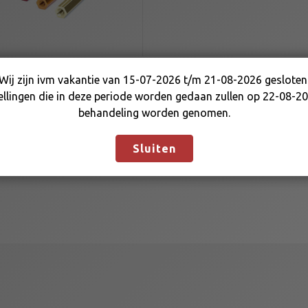
RACKROD
Wij zijn ivm vakantie van 15-07-2026 t/m 21-08-2026 gesloten
EXAGONAL
Wij zijn ivm vakantie van 15-07-2026 t/m 21-08-2026
ellingen die in deze periode worden gedaan zullen op 22-08-20
gesloten. Bestellingen die in deze periode worden gedaan
behandeling worden genomen.
zullen op 22-08-2026 in behandeling worden genomen.
Negeren
Sluiten
,25