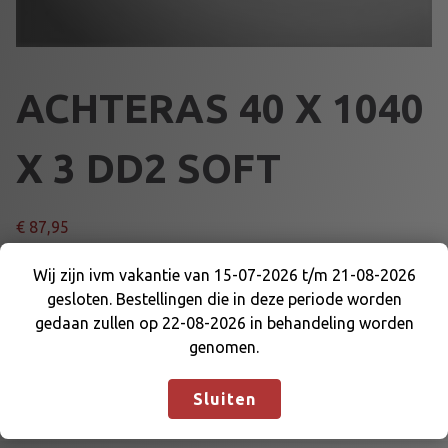
ACHTERAS 40 X 1040
X 3 DD2 SOFT
€
87,95
A
Wij zijn ivm vakantie van 15-07-2026 t/m 21-08-2026
Voeg toe aan winkelmand
C
gesloten. Bestellingen die in deze periode worden
Wij zijn ivm vakantie van 15-07-2026 t/m 21-08-
H
gedaan zullen op 22-08-2026 in behandeling worden
2026 gesloten. Bestellingen die in deze periode
T
genomen.
Artikelnummer:
64160S40D
Categorieën:
ACHTERAS
worden gedaan zullen op 22-08-2026 in
E
40mm
,
ACHTERAS en DELEN
behandeling worden genomen.
Negeren
R
Sluiten
A
S