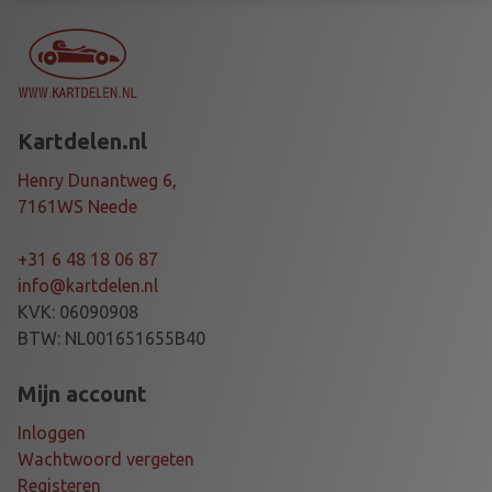
4
0
X
1
0
Kartdelen.nl
4
0
Henry Dunantweg 6,
X
7161WS Neede
3
D
+31 6 48 18 06 87
D
info@kartdelen.nl
2
KVK: 06090908
S
BTW: NL001651655B40
O
F
Mijn account
T
Inloggen
a
Wachtwoord vergeten
a
Registeren