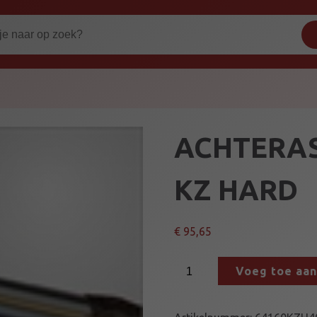
ACHTERAS 
KZ HARD
€
95,65
A
Voeg toe aa
C
H
T