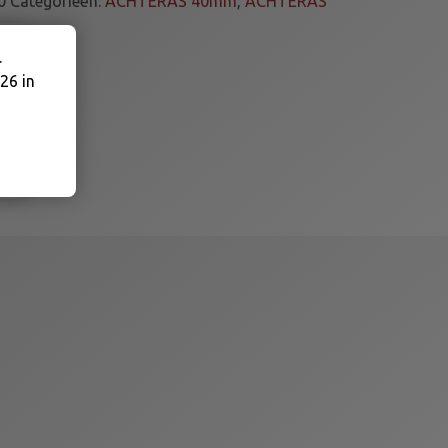
0
Categorieën:
ACHTERAS 40mm
,
ACHTERAS
.
26 in