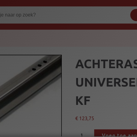
ACHTERAS 
UNIVERSE
KF
€
123,75
A
Voeg toe aa