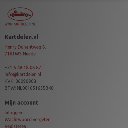
Ø
3
0
X
7
Kartdelen.nl
5
M
Henry Dunantweg 6,
M
7161WS Neede
T
I
+31 6 48 18 06 87
a
info@kartdelen.nl
a
KVK: 06090908
n
BTW: NL001651655B40
t
a
Mijn account
l
Inloggen
Wachtwoord vergeten
Registeren