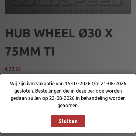
HUB WHEEL Ø30 X
75MM TI
€
39,55
H
Wij zijn ivm vakantie van 15-07-2026 t/m 21-08-2026
Voeg toe aan winkelmand
U
gesloten. Bestellingen die in deze periode worden
Wij zijn ivm vakantie van 15-07-2026 t/m 21-08-
B
gedaan zullen op 22-08-2026 in behandeling worden
2026 gesloten. Bestellingen die in deze periode
W
genomen.
Artikelnummer:
44056TI
Categorieën:
ACHTERAS en
worden gedaan zullen op 22-08-2026 in
H
DELEN
,
WIELKLOSSEN ACHTER
behandeling worden genomen.
Negeren
E
Sluiten
E
L