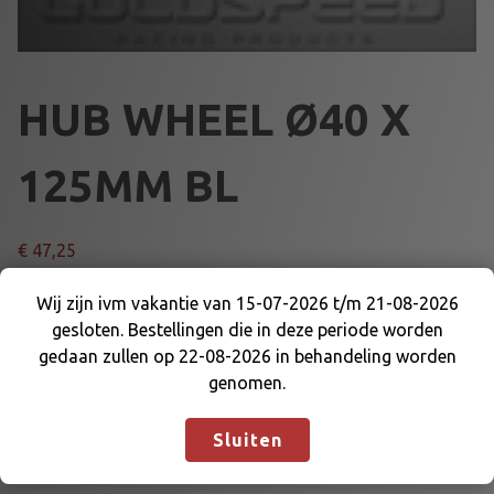
HUB WHEEL Ø40 X
125MM BL
€
47,25
H
Wij zijn ivm vakantie van 15-07-2026 t/m 21-08-2026
Voeg toe aan winkelmand
U
gesloten. Bestellingen die in deze periode worden
Wij zijn ivm vakantie van 15-07-2026 t/m 21-08-
B
gedaan zullen op 22-08-2026 in behandeling worden
2026 gesloten. Bestellingen die in deze periode
W
genomen.
Artikelnummer:
44077BL
Categorieën:
ACHTERAS en
worden gedaan zullen op 22-08-2026 in
H
DELEN
,
WIELKLOSSEN ACHTER
behandeling worden genomen.
Negeren
E
Sluiten
E
L