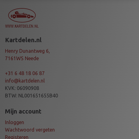
Ø
4
0
X
1
Kartdelen.nl
2
5
Henry Dunantweg 6,
M
7161WS Neede
M
B
+31 6 48 18 06 87
L
info@kartdelen.nl
a
KVK: 06090908
a
BTW: NL001651655B40
n
t
Mijn account
a
Inloggen
l
Wachtwoord vergeten
Registeren