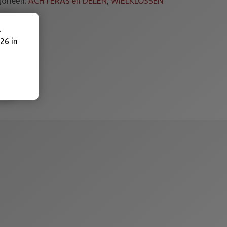
gorieën:
ACHTERAS en DELEN
,
WIELKLOSSEN
.
26 in