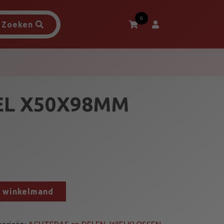
0
Zoeken
EL X50X98MM
n winkelmand