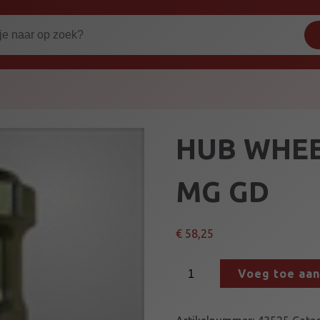
HUB WHE
MG GD
€
58,25
H
Voeg toe aa
U
B
W