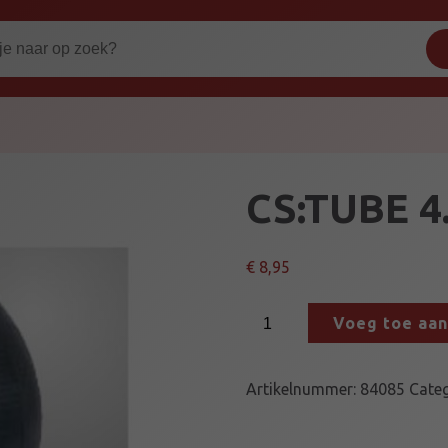
CS:TUBE 4.
€
8,95
C
Voeg toe aa
S
:
T
Artikelnummer:
84085
Cate
U
B