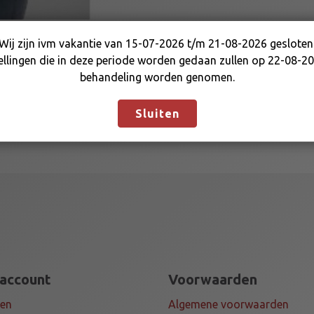
E
4
.
Wij zijn ivm vakantie van 15-07-2026 t/m 21-08-2026 gesloten
Wij zijn ivm vakantie van 15-07-2026 t/m 21-08-2026
1
ellingen die in deze periode worden gedaan zullen op 22-08-20
gesloten. Bestellingen die in deze periode worden gedaan
0
behandeling worden genomen.
zullen op 22-08-2026 in behandeling worden genomen.
/
Negeren
3
Sluiten
.
5
0
-
4
a
a
n
t
a
 account
Voorwaarden
l
gen
Algemene voorwaarden