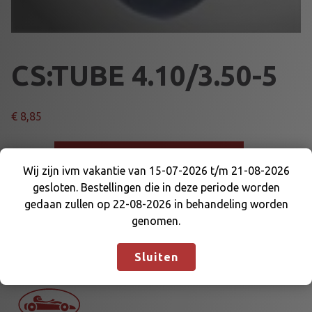
CS:TUBE 4.10/3.50-5
€
8,85
C
Voeg toe aan winkelmand
S
Wij zijn ivm vakantie van 15-07-2026 t/m 21-08-2026
:
gesloten. Bestellingen die in deze periode worden
Wij zijn ivm vakantie van 15-07-2026 t/m 21-08-
T
Artikelnummer:
84095
Categorieën:
BANDEN
,
DIVERSE
gedaan zullen op 22-08-2026 in behandeling worden
2026 gesloten. Bestellingen die in deze periode
U
BANDEN
genomen.
worden gedaan zullen op 22-08-2026 in
B
behandeling worden genomen.
Negeren
E
Sluiten
4
.
1