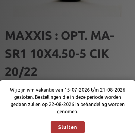
MAXXIS : OPT. MA-
SR1 10X4.50-5 CIK
20/22
€
51,75
Wij zijn ivm vakantie van 15-07-2026 t/m 21-08-2026
gesloten. Bestellingen die in deze periode worden
Wij zijn ivm vakantie van 15-07-2026 t/m 21-08-
M
gedaan zullen op 22-08-2026 in behandeling worden
2026 gesloten. Bestellingen die in deze periode
Voeg toe aan winkelmand
A
genomen.
worden gedaan zullen op 22-08-2026 in
X
behandeling worden genomen.
Negeren
X
Artikelnummer:
87045
Categorieën:
BANDEN
,
MAXXIS
Sluiten
I