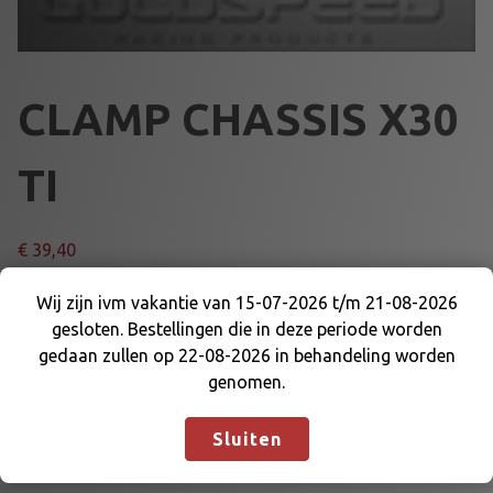
CLAMP CHASSIS X30
TI
€
39,40
C
Wij zijn ivm vakantie van 15-07-2026 t/m 21-08-2026
Voeg toe aan winkelmand
L
gesloten. Bestellingen die in deze periode worden
Wij zijn ivm vakantie van 15-07-2026 t/m 21-08-
A
gedaan zullen op 22-08-2026 in behandeling worden
2026 gesloten. Bestellingen die in deze periode
M
genomen.
Artikelnummer:
64382TI
Categorie:
BEVESTIGING EN
worden gedaan zullen op 22-08-2026 in
P
DELEN
behandeling worden genomen.
Negeren
C
Sluiten
H
A