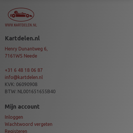
S
S
I
S
X
Kartdelen.nl
3
0
Henry Dunantweg 6,
T
7161WS Neede
I
a
+31 6 48 18 06 87
a
info@kartdelen.nl
n
KVK: 06090908
t
BTW: NL001651655B40
a
l
Mijn account
Inloggen
Wachtwoord vergeten
Registeren