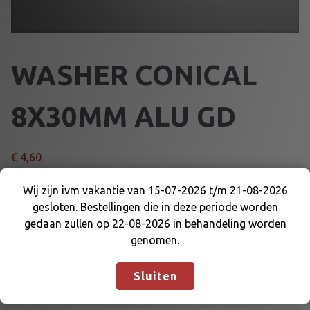
WASHER CONICAL
8X30MM ALU GD
€
4,60
W
Wij zijn ivm vakantie van 15-07-2026 t/m 21-08-2026
Voeg toe aan winkelmand
A
gesloten. Bestellingen die in deze periode worden
Wij zijn ivm vakantie van 15-07-2026 t/m 21-08-
S
gedaan zullen op 22-08-2026 in behandeling worden
2026 gesloten. Bestellingen die in deze periode
H
genomen.
Artikelnummer:
64062GD
Categorie:
BEVESTIGING EN
worden gedaan zullen op 22-08-2026 in
E
DELEN
behandeling worden genomen.
Negeren
R
Sluiten
C
O