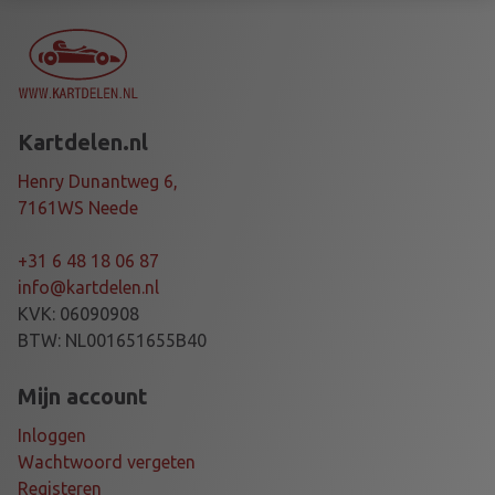
N
I
C
A
L
Kartdelen.nl
8
X
Henry Dunantweg 6,
3
7161WS Neede
0
M
+31 6 48 18 06 87
M
info@kartdelen.nl
A
KVK: 06090908
L
BTW: NL001651655B40
U
G
Mijn account
D
Inloggen
a
Wachtwoord vergeten
a
Registeren