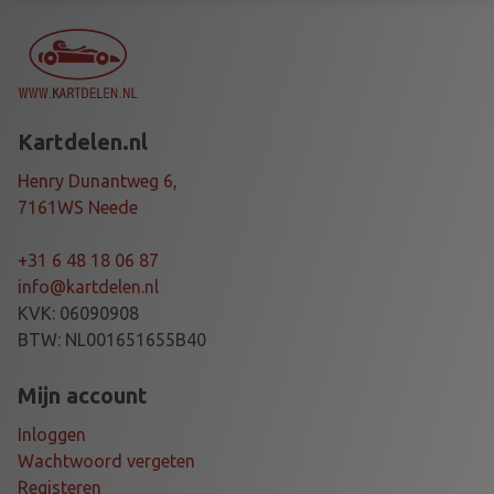
T
A
N
K
F
Kartdelen.nl
I
X
Henry Dunantweg 6,
I
7161WS Neede
N
G
+31 6 48 18 06 87
B
info@kartdelen.nl
L
KVK: 06090908
a
BTW: NL001651655B40
a
n
Mijn account
t
Inloggen
a
Wachtwoord vergeten
l
Registeren