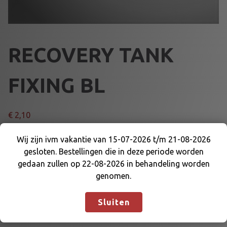
RECOVERY TANK
FIXING BL
€
2,10
R
Wij zijn ivm vakantie van 15-07-2026 t/m 21-08-2026
Voeg toe aan winkelmand
E
gesloten. Bestellingen die in deze periode worden
Wij zijn ivm vakantie van 15-07-2026 t/m 21-08-
C
gedaan zullen op 22-08-2026 in behandeling worden
2026 gesloten. Bestellingen die in deze periode
O
genomen.
Artikelnummer:
64376FX
Categorieën:
BENZINELEIDING
worden gedaan zullen op 22-08-2026 in
V
EN DELEN
,
BRANDSTOF EN DELEN
behandeling worden genomen.
Negeren
E
Sluiten
R
Y