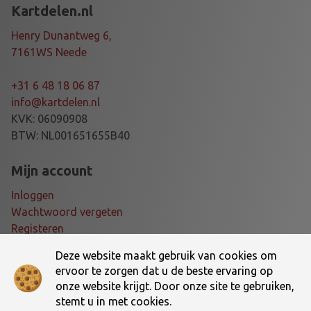
T
Kartdelen.nl
N
E
Henry Dunantweg 6,
W
7161WS Neede
L
I
+31 6 48 18 06 87
N
info@kartdelen.nl
E
KVK: 06090908
a
BTW: NL001651655B40
a
n
Mijn account
t
Inloggen
a
Wachtwoord vergeten
l
Registeren
Deze website maakt gebruik van cookies om
Voorwaarden
ervoor te zorgen dat u de beste ervaring op
onze website krijgt. Door onze site te gebruiken,
Algemene voorwaarden
stemt u in met cookies.
Verzending- en retourbeleid