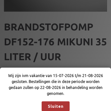
BRANDSTOFPOMP
DF152-176 MIKUNI 35
LITER / UUR
€
71,50
Wij zijn ivm vakantie van 15-07-2026 t/m 21-08-2026
gesloten. Bestellingen die in deze periode worden
B
Wij zijn ivm vakantie van 15-07-2026 t/m 21-08-
Voeg toe aan winkelmand
gedaan zullen op 22-08-2026 in behandeling worden
R
2026 gesloten. Bestellingen die in deze periode
genomen.
A
worden gedaan zullen op 22-08-2026 in
N
behandeling worden genomen.
Negeren
Artikelnummer:
55038
Categorieën:
BENZINEPOMP EN
Sluiten
D
DELEN
,
BRANDSTOF EN DELEN