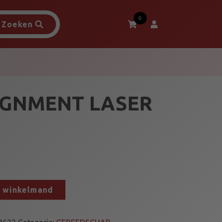
0
Zoeken
IGNMENT LASER
n winkelmand