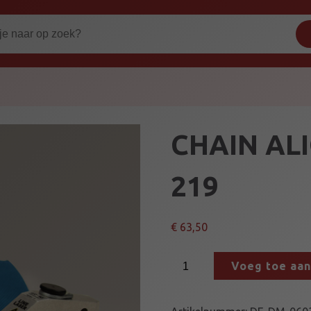
CHAIN AL
219
€
63,50
C
Voeg toe aa
H
A
I