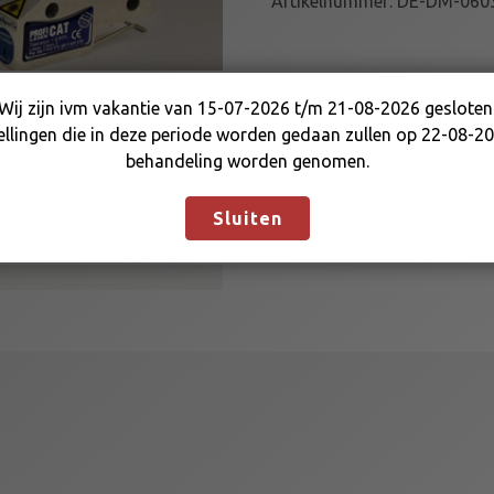
Artikelnummer:
DE-DM-060
N
A
L
I
Wij zijn ivm vakantie van 15-07-2026 t/m 21-08-2026 gesloten
Wij zijn ivm vakantie van 15-07-2026 t/m 21-08-2026
G
ellingen die in deze periode worden gedaan zullen op 22-08-20
gesloten. Bestellingen die in deze periode worden gedaan
N
behandeling worden genomen.
zullen op 22-08-2026 in behandeling worden genomen.
M
Negeren
E
Sluiten
N
T
L
A
S
E
R
2
1
9