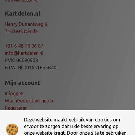
E
R
Kartdelen.nl
2
1
Henry Dunantweg 6,
9
7161WS Neede
a
a
+31 6 48 18 06 87
n
info@kartdelen.nl
t
KVK: 06090908
a
BTW: NL001651655B40
l
Mijn account
Inloggen
Wachtwoord vergeten
Registeren
Deze website maakt gebruik van cookies om
Voorwaarden
ervoor te zorgen dat u de beste ervaring op
onze website krijgt. Door onze site te gebruiken,
Algemene voorwaarden