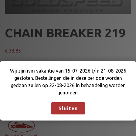
CHAIN BREAKER 219
€
33,85
C
Voeg toe aan winkelmand
Wij zijn ivm vakantie van 15-07-2026 t/m 21-08-2026
H
gesloten. Bestellingen die in deze periode worden
A
Wij zijn ivm vakantie van 15-07-2026 t/m 21-08-
gedaan zullen op 22-08-2026 in behandeling worden
I
2026 gesloten. Bestellingen die in deze periode
Artikelnummer:
70012A
Categorie:
GEREEDSCHAP
genomen.
N
worden gedaan zullen op 22-08-2026 in
B
behandeling worden genomen.
Negeren
Sluiten
R
E
A
K