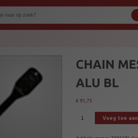
CHAIN ME
ALU BL
€
91,75
C
Voeg toe aa
H
A
I