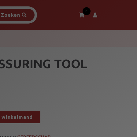
0
Zoeken
SSURING TOOL
n winkelmand