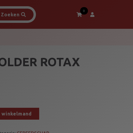
0
Zoeken
OLDER ROTAX
n winkelmand