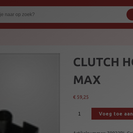
CLUTCH H
MAX
€
59,25
C
Voeg toe aa
L
U
T