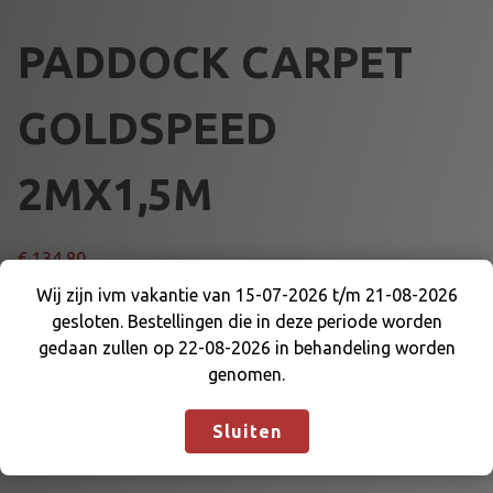
PADDOCK CARPET
GOLDSPEED
2MX1,5M
€
134,80
Wij zijn ivm vakantie van 15-07-2026 t/m 21-08-2026
P
Voeg toe aan winkelmand
gesloten. Bestellingen die in deze periode worden
Wij zijn ivm vakantie van 15-07-2026 t/m 21-08-
A
gedaan zullen op 22-08-2026 in behandeling worden
2026 gesloten. Bestellingen die in deze periode
D
genomen.
worden gedaan zullen op 22-08-2026 in
D
Artikelnummer:
98399GS
Categorie:
GEREEDSCHAP
behandeling worden genomen.
Negeren
O
Sluiten
C
K