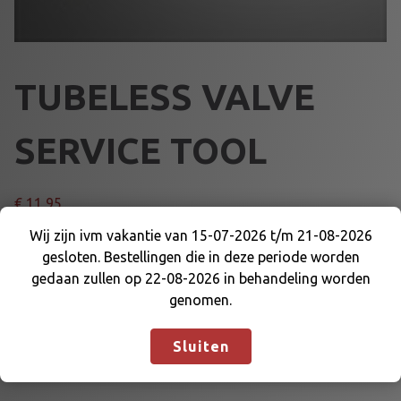
TUBELESS VALVE
SERVICE TOOL
€
11,95
Wij zijn ivm vakantie van 15-07-2026 t/m 21-08-2026
T
Voeg toe aan winkelmand
gesloten. Bestellingen die in deze periode worden
Wij zijn ivm vakantie van 15-07-2026 t/m 21-08-
U
gedaan zullen op 22-08-2026 in behandeling worden
2026 gesloten. Bestellingen die in deze periode
B
genomen.
worden gedaan zullen op 22-08-2026 in
E
Artikelnummer:
70034
Categorie:
GEREEDSCHAP
behandeling worden genomen.
Negeren
L
Sluiten
E
S
S