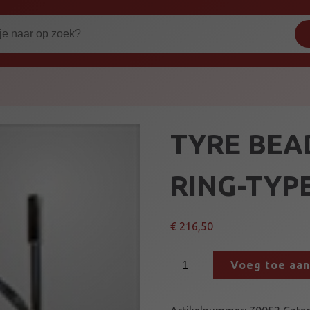
TYRE BEA
RING-TYP
€
216,50
T
Voeg toe aa
Y
R
E