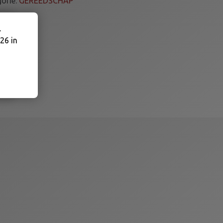
orie:
GEREEDSCHAP
.
26 in