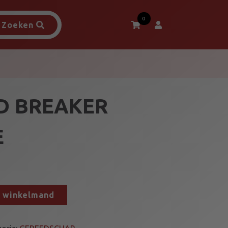
0
Zoeken
D BREAKER
E
n winkelmand