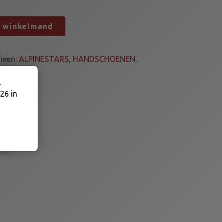
n winkelmand
ieën:
ALPINESTARS
,
HANDSCHOENEN
,
.
26 in