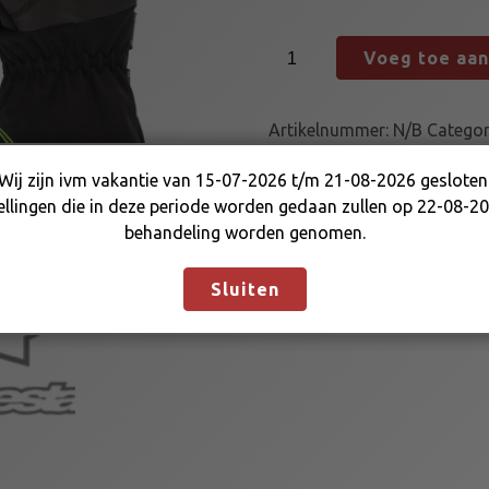
T
Voeg toe aa
E
M
P
Artikelnummer:
N/B
Categor
E
KARTKLEDING
S
Wij zijn ivm vakantie van 15-07-2026 t/m 21-08-2026 gesloten
Wij zijn ivm vakantie van 15-07-2026 t/m 21-08-2026
T
ellingen die in deze periode worden gedaan zullen op 22-08-20
gesloten. Bestellingen die in deze periode worden gedaan
R
behandeling worden genomen.
zullen op 22-08-2026 in behandeling worden genomen.
E
Negeren
G
Sluiten
E
N
H
A
N
D
S