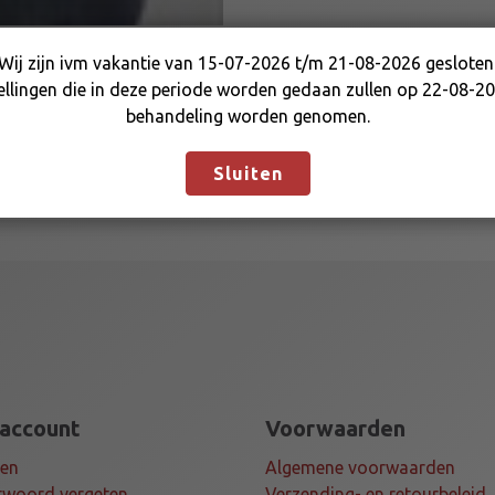
S
O
Wij zijn ivm vakantie van 15-07-2026 t/m 21-08-2026 gesloten
R
Wij zijn ivm vakantie van 15-07-2026 t/m 21-08-2026
ellingen die in deze periode worden gedaan zullen op 22-08-20
D
gesloten. Bestellingen die in deze periode worden gedaan
behandeling worden genomen.
A
zullen op 22-08-2026 in behandeling worden genomen.
R
Negeren
K
Sluiten
S
M
O
K
E
a
a
n
t
 account
Voorwaarden
a
l
gen
Algemene voorwaarden
woord vergeten
Verzending- en retourbeleid