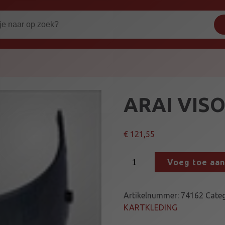
ARAI VIS
€
121,55
A
Voeg toe aa
R
A
I
Artikelnummer:
74162
Cate
V
KARTKLEDING
I