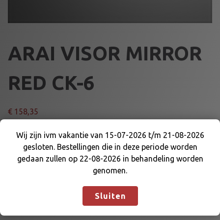
ARAI VISOR MIRROR
RED CK-6
€
158,35
A
Wij zijn ivm vakantie van 15-07-2026 t/m 21-08-2026
Voeg toe aan winkelmand
R
gesloten. Bestellingen die in deze periode worden
Wij zijn ivm vakantie van 15-07-2026 t/m 21-08-
A
gedaan zullen op 22-08-2026 in behandeling worden
2026 gesloten. Bestellingen die in deze periode
I
genomen.
Artikelnummer:
74145RD
Categorieën:
ARAI DELEN
,
ARAI
worden gedaan zullen op 22-08-2026 in
V
EN DELEN
,
KARTKLEDING
behandeling worden genomen.
Negeren
I
Sluiten
S
O