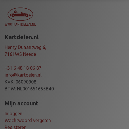
R
M
I
R
R
Kartdelen.nl
O
R
Henry Dunantweg 6,
R
7161WS Neede
E
D
+31 6 48 18 06 87
C
info@kartdelen.nl
K
KVK: 06090908
-
BTW: NL001651655B40
6
a
Mijn account
a
Inloggen
n
Wachtwoord vergeten
t
Registeren