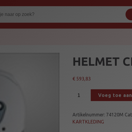
HELMET C
€
593,83
H
Voeg toe aa
E
L
M
Artikelnummer:
74120M
Cat
E
KARTKLEDING
T