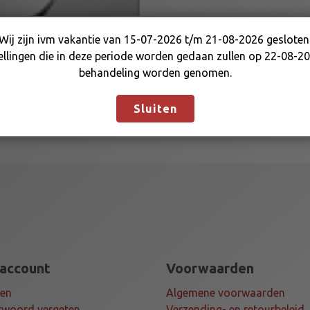
C
K
Wij zijn ivm vakantie van 15-07-2026 t/m 21-08-2026 gesloten
-
Wij zijn ivm vakantie van 15-07-2026 t/m 21-08-2026
ellingen die in deze periode worden gedaan zullen op 22-08-20
6
gesloten. Bestellingen die in deze periode worden gedaan
behandeling worden genomen.
M
zullen op 22-08-2026 in behandeling worden genomen.
A
Negeren
R
Sluiten
A
I
a
a
n
t
a
l
 account
Voorwaarden
gen
Algemene voorwaarden
woord vergeten
Verzending- en retourbeleid