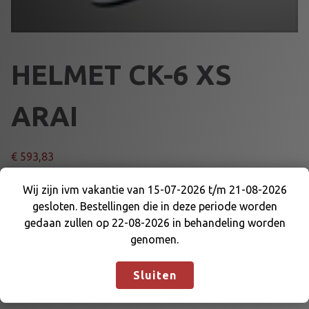
HELMET CK-6 XS
ARAI
€
593,83
H
Wij zijn ivm vakantie van 15-07-2026 t/m 21-08-2026
Voeg toe aan winkelmand
E
gesloten. Bestellingen die in deze periode worden
Wij zijn ivm vakantie van 15-07-2026 t/m 21-08-
L
gedaan zullen op 22-08-2026 in behandeling worden
2026 gesloten. Bestellingen die in deze periode
M
genomen.
Artikelnummer:
74120XS
Categorieën:
ARAI EN DELEN
,
worden gedaan zullen op 22-08-2026 in
E
ARAI HELMEN
,
KARTKLEDING
behandeling worden genomen.
Negeren
T
Sluiten
C
K