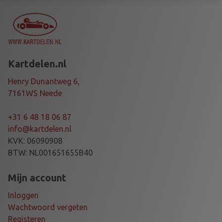
-
6
X
S
A
Kartdelen.nl
R
A
Henry Dunantweg 6,
I
7161WS Neede
a
a
+31 6 48 18 06 87
n
info@kartdelen.nl
t
KVK: 06090908
a
BTW: NL001651655B40
l
Mijn account
Inloggen
Wachtwoord vergeten
Registeren