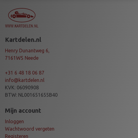
-
6
X
S
A
Kartdelen.nl
R
A
Henry Dunantweg 6,
I
7161WS Neede
a
a
+31 6 48 18 06 87
n
info@kartdelen.nl
t
KVK: 06090908
a
BTW: NL001651655B40
l
Mijn account
Inloggen
Wachtwoord vergeten
Registeren