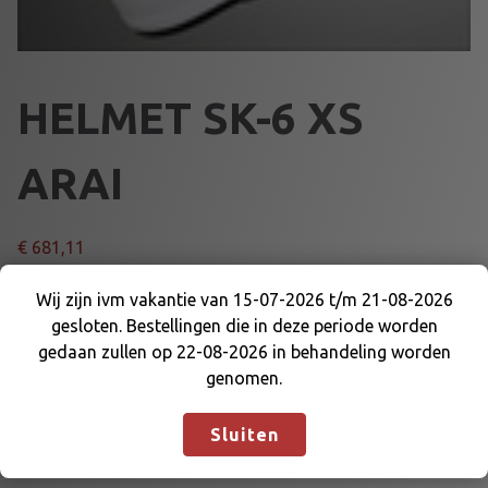
HELMET SK-6 XS
ARAI
€
681,11
H
Wij zijn ivm vakantie van 15-07-2026 t/m 21-08-2026
Voeg toe aan winkelmand
E
gesloten. Bestellingen die in deze periode worden
Wij zijn ivm vakantie van 15-07-2026 t/m 21-08-
L
gedaan zullen op 22-08-2026 in behandeling worden
2026 gesloten. Bestellingen die in deze periode
M
genomen.
Artikelnummer:
74121XS
Categorieën:
ARAI EN DELEN
,
worden gedaan zullen op 22-08-2026 in
E
ARAI HELMEN
,
KARTKLEDING
behandeling worden genomen.
Negeren
T
Sluiten
S
K