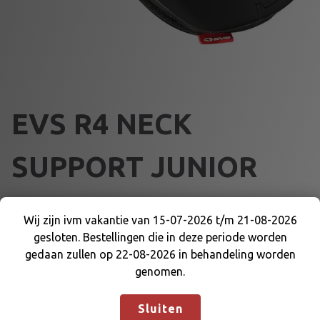
EVS R4 NECK
SUPPORT JUNIOR
€
157,36
Wij zijn ivm vakantie van 15-07-2026 t/m 21-08-2026
gesloten. Bestellingen die in deze periode worden
Wij zijn ivm vakantie van 15-07-2026 t/m 21-08-
E
Voeg toe aan winkelmand
gedaan zullen op 22-08-2026 in behandeling worden
2026 gesloten. Bestellingen die in deze periode
V
genomen.
worden gedaan zullen op 22-08-2026 in
S
behandeling worden genomen.
Negeren
R
Artikelnummer:
75651
Categorieën:
EVS PROTECTIE
,
Sluiten
4
KARTKLEDING