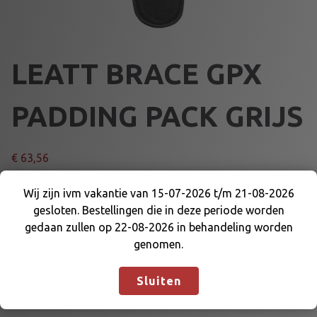
LEATT BRACE GPX
PADDING PACK GRIJS
€
63,56
L
Wij zijn ivm vakantie van 15-07-2026 t/m 21-08-2026
Voeg toe aan winkelmand
E
gesloten. Bestellingen die in deze periode worden
Wij zijn ivm vakantie van 15-07-2026 t/m 21-08-
A
gedaan zullen op 22-08-2026 in behandeling worden
2026 gesloten. Bestellingen die in deze periode
T
Artikelnummer:
DE-WK-LB-GPX-PK-G
Categorieën:
genomen.
worden gedaan zullen op 22-08-2026 in
T
KARTKLEDING
,
LEATTBRACE
behandeling worden genomen.
Negeren
B
Sluiten
R
A