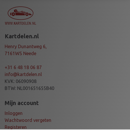
C
E
G
P
X
Kartdelen.nl
P
A
Henry Dunantweg 6,
D
7161WS Neede
D
I
+31 6 48 18 06 87
N
info@kartdelen.nl
G
KVK: 06090908
P
BTW: NL001651655B40
A
C
Mijn account
K
Inloggen
G
Wachtwoord vergeten
R
Registeren
I