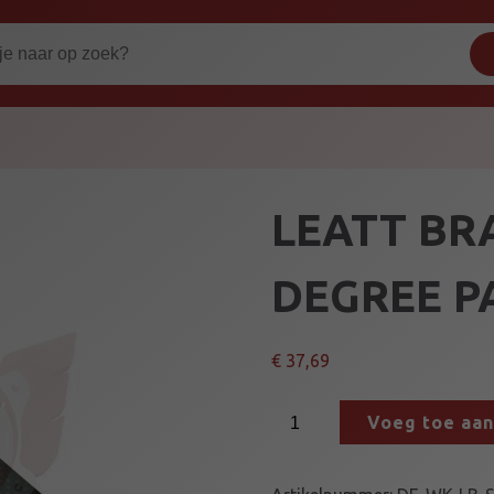
LEATT BR
DEGREE P
€
37,69
L
Voeg toe aa
E
A
T