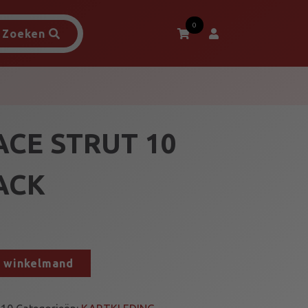
0
Zoeken
ACE STRUT 10
ACK
n winkelmand