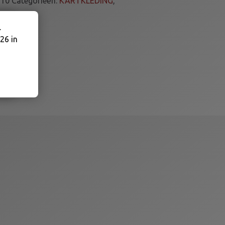
S10
Categorieën:
KARTKLEDING
,
.
26 in