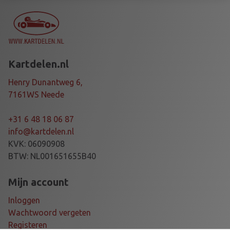
C
E
S
T
R
Kartdelen.nl
U
T
Henry Dunantweg 6,
1
7161WS Neede
7
D
+31 6 48 18 06 87
E
info@kartdelen.nl
G
KVK: 06090908
R
BTW: NL001651655B40
E
E
Mijn account
P
Inloggen
A
Wachtwoord vergeten
C
Registeren
K