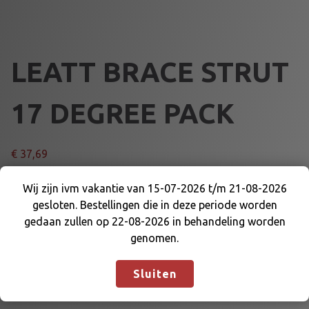
LEATT BRACE STRUT
17 DEGREE PACK
€
37,69
L
Wij zijn ivm vakantie van 15-07-2026 t/m 21-08-2026
Voeg toe aan winkelmand
E
gesloten. Bestellingen die in deze periode worden
Wij zijn ivm vakantie van 15-07-2026 t/m 21-08-
A
gedaan zullen op 22-08-2026 in behandeling worden
2026 gesloten. Bestellingen die in deze periode
T
Artikelnummer:
DE-WK-LB-S17
Categorieën:
genomen.
worden gedaan zullen op 22-08-2026 in
T
KARTKLEDING
,
LEATTBRACE
behandeling worden genomen.
Negeren
B
Sluiten
R
A