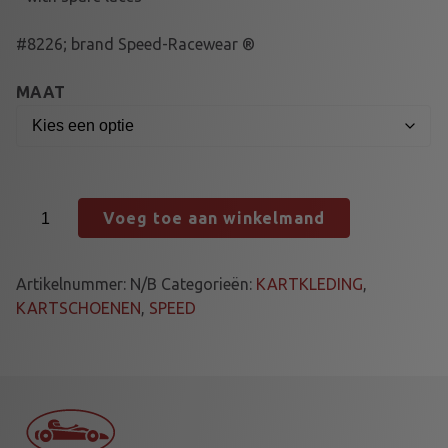
#8226; brand Speed-Racewear ®
MAAT
K
Voeg toe aan winkelmand
A
R
T
Artikelnummer:
N/B
Categorieën:
KARTKLEDING
,
S
KARTSCHOENEN
,
SPEED
C
H
O
E
N