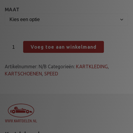
MAAT
K
Voeg toe aan winkelmand
A
R
T
Artikelnummer:
N/B
Categorieën:
KARTKLEDING
,
S
KARTSCHOENEN
,
SPEED
C
H
O
E
N
E
N
S