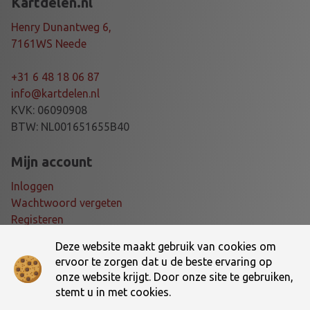
Kartdelen.nl
A
N
Henry Dunantweg 6,
R
7161WS Neede
E
M
+31 6 48 18 06 87
O
info@kartdelen.nl
K
KVK: 06090908
S
BTW: NL001651655B40
-
1
Mijn account
B
Inloggen
L
Wachtwoord vergeten
A
Registeren
U
W
Deze website maakt gebruik van cookies om
Voorwaarden
a
ervoor te zorgen dat u de beste ervaring op
a
onze website krijgt. Door onze site te gebruiken,
Algemene voorwaarden
n
stemt u in met cookies.
Verzending- en retourbeleid
t