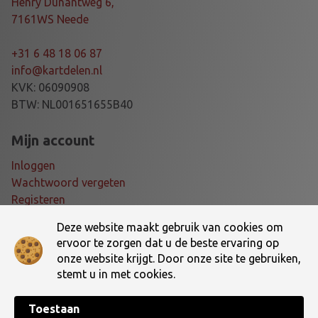
5
Henry Dunantweg 6,
C
7161WS Neede
M
D
+31 6 48 18 06 87
I
info@kartdelen.nl
V
KVK: 06090908
.
BTW: NL001651655B40
K
L
Mijn account
E
Inloggen
U
Wachtwoord vergeten
R
Registeren
E
N
Deze website maakt gebruik van cookies om
Voorwaarden
a
ervoor te zorgen dat u de beste ervaring op
a
onze website krijgt. Door onze site te gebruiken,
Algemene voorwaarden
n
stemt u in met cookies.
Verzending- en retourbeleid
t
a
Toestaan